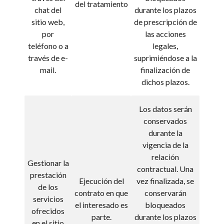
del tratamiento
chat del
durante los plazos
sitio web,
de prescripción de
por
las acciones
teléfono o a
legales,
través de e-
suprimiéndose a la
mail.
finalización de
dichos plazos.
Los datos serán
conservados
durante la
vigencia de la
relación
Gestionar la
contractual. Una
prestación
Ejecución del
vez finalizada, se
de los
contrato en que
conservarán
servicios
el interesado es
bloqueados
ofrecidos
parte.
durante los plazos
en el sitio