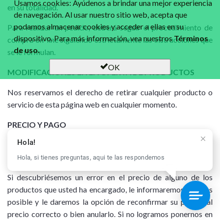
Usamos cookies: Ayúdenos a brindar una mejor experiencia
en su totalidad.
de navegación. Al usar nuestro sitio web, acepta que
podamos almacenar cookies y acceder a ellas en su
Para realizar un pedido, deberá seguir el procedimiento de
dispositivo. Para más información, vea nuestros
Términos
compra on-line siguiendo estrictamente las instrucciones que
de uso.
se le formulan.
OK
MODIFICACIONES EN LA OFERTA DE PRODUCTOS
Nos reservamos el derecho de retirar cualquier producto o
servicio de esta página web en cualquier momento.
PRECIO Y PAGO
Hola!
El precio de cada producto será el que se establezca en cada
momento en nuestra página web, salvo en caso de error.
Hola, si tienes preguntas, aqui te las respondemos
Si descubriésemos un error en el precio de alguno de los
productos que usted ha encargado, le informaremos lo antes
posible y le daremos la opción de reconfirmar su pedido al
precio correcto o bien anularlo. Si no logramos ponernos en