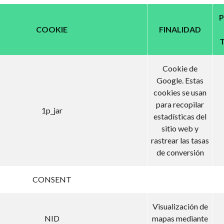
P
COOKIE
FINALIDAD
Cookie de
Google. Estas
cookies se usan
para recopilar
1p_jar
estadísticas del
sitio web y
rastrear las tasas
de conversión
CONSENT
Visualización de
NID
mapas mediante